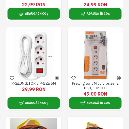
22,99 RON
24,99 RON
ADAUGĂ ÎN COȘ
ADAUGĂ ÎN COȘ
PRELUNGITOR 3 PRIZE 5M
Prelungitor 3M cu 3 prize, 2
USB, 1 USB-C
29,99 RON
45,00 RON
ADAUGĂ ÎN COȘ
ADAUGĂ ÎN COȘ