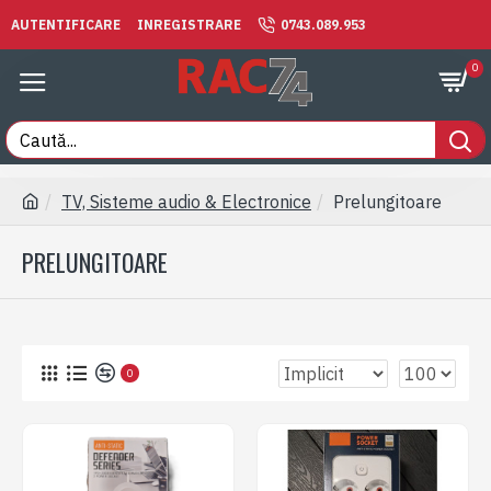
AUTENTIFICARE
INREGISTRARE
0743.089.953
0
TV, Sisteme audio & Electronice
Prelungitoare
PRELUNGITOARE
0