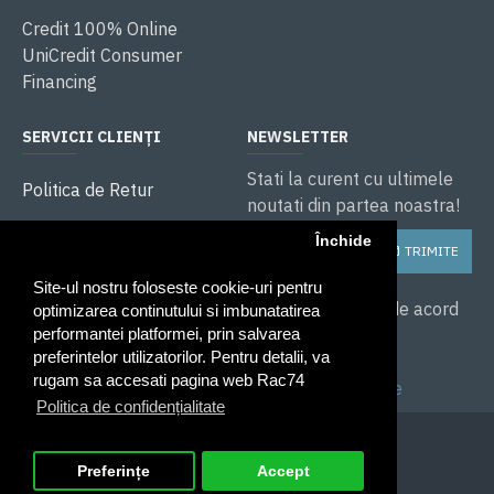
Credit 100% Online
UniCredit Consumer
Financing
SERVICII CLIENȚI
NEWSLETTER
Stati la curent cu ultimele
Politica de Retur
noutati din partea noastra!
ANPC
Închide
TRIMITE
Soluționarea litigiilor
Site-ul nostru foloseste cookie-uri pentru
Service și Garanție
Am citit și sunt de acord
optimizarea continutului si imbunatatirea
cu
performantei platformei, prin salvarea
preferintelor utilizatorilor. Pentru detalii, va
Politica de
rugam sa accesati pagina web Rac74
confidentialitate
Politica de confidențialitate
Preferințe
Accept