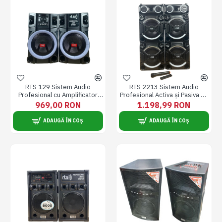
RTS 129 Sistem Audio
RTS 2213 Sistem Audio
Profesional cu Amplificator
Profesional Activa și Pasiva cu
Bluetooth și Iluminare LED
Amplificator Bluetooth
969,00 RON
1.198,99 RON
Incorporat
ADAUGĂ ÎN COȘ
ADAUGĂ ÎN COȘ