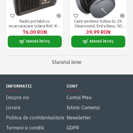
Radio portabil cu
Casti wireless Solma SL-29,
incarcaracare solara RAC-RX-
Clearsound, Extra Bass, SD
BT3500, FM/AM/SW, USB, TF
card, Bluetooth V5.3,
76,00 RON
39,99 RON
MP3, Bluetooth, Lanterna,
Microfon, Functie Voice
Negru
Assist, Mufa Jack 3.5 mm
ADAUGĂ ÎN COȘ
ADAUGĂ ÎN COȘ
Sfarsitul listei
INFORMATII
CONT
Despre noi
Contul Meu
Livrare
Istoric Comenzi
Politica de confidentialitate
Newsletter
Termeni si conditii
GDPR