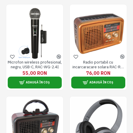
Microfon wireless profesional,
Radio portabil cu
negru, USB-C, RAC-WG-2.4I
incarcaracare solara RAC-RX-
BT3500, FM/AM/SW, USB, TF
55,00 RON
76,00 RON
MP3, Bluetooth, Lanterna
ADAUGĂ ÎN COȘ
ADAUGĂ ÎN COȘ