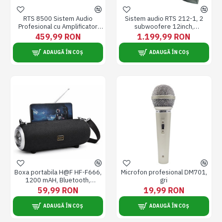
RTS 8500 Sistem Audio
Sistem audio RTS 212-1, 2
Profesional cu Amplificator
subwoofere 12inch,
Bluetooth Incorporat
Bluetooth, LED display, set
459,99 RON
1.199,99 RON
complet
ADAUGĂ ÎN COȘ
ADAUGĂ ÎN COȘ
Boxa portabila H@F HF-F666,
Microfon profesional DM701,
1200 mAH, Bluetooth,
gri
USB/TF/FM/MIC/AUX
59,99 RON
19,99 RON
ADAUGĂ ÎN COȘ
ADAUGĂ ÎN COȘ