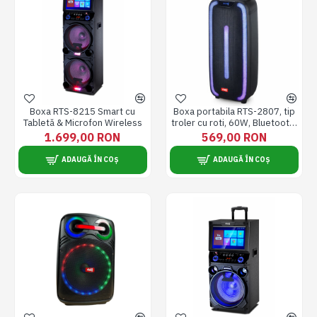
Boxa RTS-8215 Smart cu
Boxa portabila RTS-2807, tip
Tabletă & Microfon Wireless
troler cu roti, 60W, Bluetooth,
USB, TF, Radio FM, AUX,
1.699,00 RON
569,00 RON
Telecomanda, Cablu AV,
Microfon cu fir
ADAUGĂ ÎN COȘ
ADAUGĂ ÎN COȘ