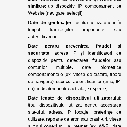
similare
: tip dispozitiv, IP, comportament pe
Website (navigare, selecții);
Date de geolocație
: locația utilizatorului în
timpul tranzacțiilor importante sau
autentificărilor;
Date pentru prevenirea fraudei și
securitate
: adresa IP și identificatori de
dispozitiv pentru detectarea fraudelor sau
conturilor multiple, date biometrice
comportamentale (ex. viteza de tastare, tipare
de navigare), istoricul autentificărilor (timp, IP-
uri), indicatori pentru activități suspecte;
Date legate de dispozitivul utilizatorului
:
tipul dispozitivului utilizat pentru accesarea
site-ului, adresa IP, locație, preferințe de
utilizare, rapoarte de erori sau crash-uri, viteza
și tipul conexiunii la internet (ex. Wi-Fi, date