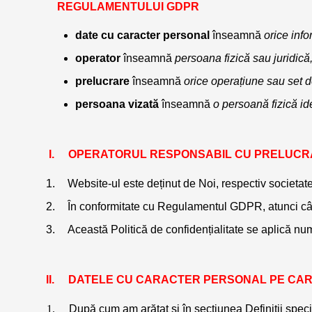
REGULAMENTULUI GDPR
date cu caracter personal 
înseamnă 
orice info
operator 
înseamnă 
persoana fizică sau juridică
prelucrare 
înseamnă 
orice operațiune sau set d
persoana vizată 
înseamnă 
o persoană fizică ide
    OPERATORUL RESPONSABIL CU PRELU
Website-ul este deținut de Noi, respectiv societ
În conformitate cu Regulamentul GDPR, atunci câ
Această Politică de confidențialitate se aplică n
    DATELE CU CARACTER PERSONAL PE CA
După cum am arătat și în secțiunea Definiții sp