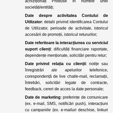
achiziționați Produse în numele unei
societăți/entități;
Date despre activitatea Contului de
Utilizator
: detalii privind identificarea Contului
de Utilizator, perioade de activitate, istoricul
accesării de promoții, istoricul retururilor;
Date referitoare la interacțiunea cu serviciul
suport clienți
: dificultăți financiare raportate,
dependențe menționate, solicitări pentru retur;
Date privind relația cu clienții
: notițe sau
înregistrări ale apelurilor telefonice,
corespondență de live chat/e-mail, reclamații,
întrebări, solicitări legate de contracte,
feedback, cereri de acces la date personale;
Date de marketing
: preferințe de comunicare
(ex. e-mail, SMS, notificări push), interacțiuni
cu campaniile (ex. e-mailuri deschise, linkuri