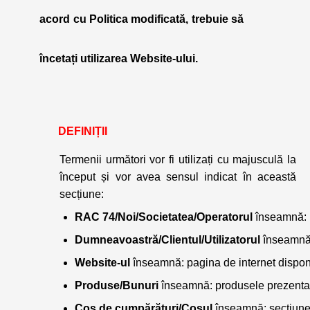
acord cu Politica modificată, trebuie să
încetați utilizarea Website-ului.
DEFINIȚII
Termenii următori vor fi utilizați cu majusculă la
început și vor avea sensul indicat în această
secțiune:
RAC 74/Noi/Societatea/Operatorul
 înseamnă: 
Dumneavoastră/Clientul/Utilizatorul
 înseamnă:
Website-ul
 înseamnă: pagina de internet disponi
Produse/Bunuri
 înseamnă: produsele prezentate
Coș de cumpărături/Coșul
 înseamnă: secțiune