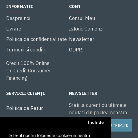
INFORMATII
CONT
Despre noi
Contul Meu
Livrare
Istoric Comenzi
Politica de confidentialitate
Newsletter
Termeni si conditii
GDPR
Credit 100% Online
UniCredit Consumer
Financing
SERVICII CLIENȚI
NEWSLETTER
Stati la curent cu ultimele
Politica de Retur
noutati din partea noastra!
ANPC
Închide
TRIMITE
Soluționarea litigiilor
Site-ul nostru foloseste cookie-uri pentru