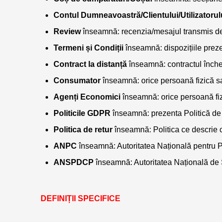
Contul Dumneavoastră/Clientului/Utilizatorul
Review
 înseamnă: recenzia/mesajul transmis de 
Termeni și Condiții
 înseamnă: dispozițiile prez
Contract la distanță 
înseamnă: contractul înche
Consumator
 înseamnă: orice persoană fizică sau
Agenți Economici
 înseamnă: orice persoană fizi
Politicile GDPR
 înseamnă: prezenta Politică de 
Politica de retur
 înseamnă: Politica ce descrie c
ANPC
 înseamnă: Autoritatea Națională pentru Pr
ANSPDCP
 înseamnă: Autoritatea Națională de 
DEFINIȚII SPECIFICE