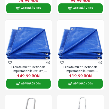
74,99 RON
99,99 RON
inele de prindere metalice,
inele de prindere metalice,
rezistenta UV, albastru
rezistenta UV, albastru
ADAUGĂ ÎN COȘ
ADAUGĂ ÎN COȘ
Prelata multifunctionala
Prelata multifunctionala
impermeabila 6x10m,
impermeabila 6x8m,
densitate 90g / m², fata dubla,
densitate 90g / m², fata dubla,
149,99 RON
119,99 RON
inele de prindere metalice,
inele de prindere metalice,
rezistenta UV, albastru
rezistenta UV, albastru
ADAUGĂ ÎN COȘ
ADAUGĂ ÎN COȘ