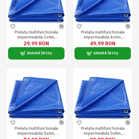
Prelata multifunctionala
Prelata multifunctionala
impermeabila 3x4m,
impermeabila 4x5m,
densitate 90g / m², fata dubla,
densitate 90g / m², fata dubla,
29,99 RON
49,99 RON
inele de prindere metalice,
inele de prindere metalice,
rezistenta UV, albastru
rezistenta UV, albastru
ADAUGĂ ÎN COȘ
ADAUGĂ ÎN COȘ
Prelata multifunctionala
Prelata multifunctionala
impermeabila 5x6m,
impermeabila 5x8m,
densitate 90g / m², fata dubla,
densitate 90g / m², fata dubla,