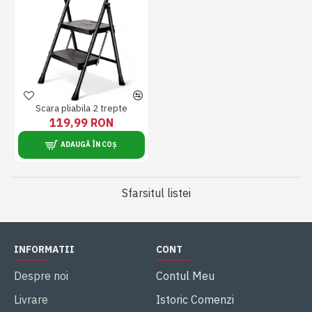
Scara pliabila 2 trepte
119,99 RON
ADAUGĂ ÎN COȘ
Sfarsitul listei
INFORMATII
CONT
Despre noi
Contul Meu
Livrare
Istoric Comenzi