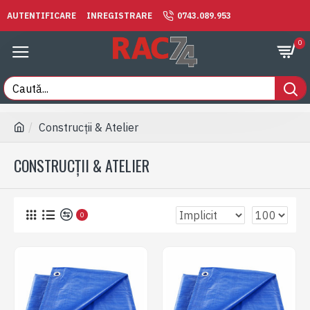
AUTENTIFICARE
INREGISTRARE
0743.089.953
0
Construcții & Atelier
CONSTRUCȚII & ATELIER
0