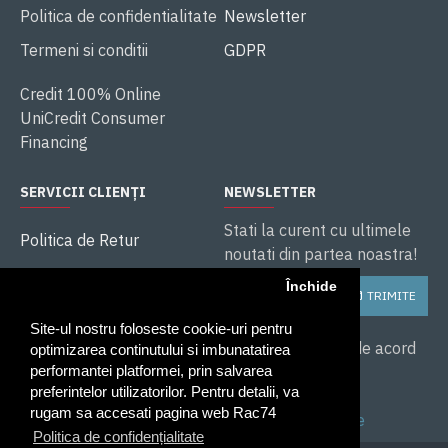
Politica de confidentialitate
Newsletter
Termeni si conditii
GDPR
Credit 100% Online
UniCredit Consumer
Financing
SERVICII CLIENȚI
NEWSLETTER
Stati la curent cu ultimele
Politica de Retur
noutati din partea noastra!
ANPC
Închide
TRIMITE
Soluționarea litigiilor
Site-ul nostru foloseste cookie-uri pentru
Service și Garanție
Am citit și sunt de acord
optimizarea continutului si imbunatatirea
cu
performantei platformei, prin salvarea
preferintelor utilizatorilor. Pentru detalii, va
Politica de
rugam sa accesati pagina web Rac74
confidentialitate
Politica de confidențialitate