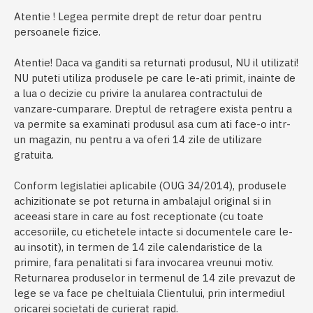
Atentie ! Legea permite drept de retur doar pentru
persoanele fizice.
Atentie! Daca va ganditi sa returnati produsul, NU il utilizati!
NU puteti utiliza produsele pe care le-ati primit, inainte de
a lua o decizie cu privire la anularea contractului de
vanzare-cumparare. Dreptul de retragere exista pentru a
va permite sa examinati produsul asa cum ati face-o intr-
un magazin, nu pentru a va oferi 14 zile de utilizare
gratuita.
Conform legislatiei aplicabile (OUG 34/2014), produsele
achizitionate se pot returna in ambalajul original si in
aceeasi stare in care au fost receptionate (cu toate
accesoriile, cu etichetele intacte si documentele care le-
au insotit), in termen de 14 zile calendaristice de la
primire, fara penalitati si fara invocarea vreunui motiv.
Returnarea produselor in termenul de 14 zile prevazut de
lege se va face pe cheltuiala Clientului, prin intermediul
oricarei societati de curierat rapid.