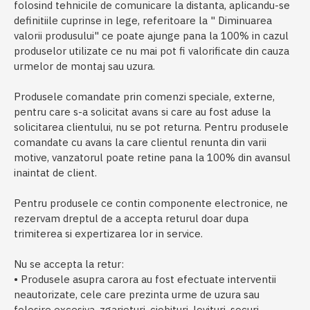
folosind tehnicile de comunicare la distanta, aplicandu-se
definitiile cuprinse in lege, referitoare la " Diminuarea
valorii produsului" ce poate ajunge pana la 100% in cazul
produselor utilizate ce nu mai pot fi valorificate din cauza
urmelor de montaj sau uzura.
Produsele comandate prin comenzi speciale, externe,
pentru care s-a solicitat avans si care au fost aduse la
solicitarea clientului, nu se pot returna. Pentru produsele
comandate cu avans la care clientul renunta din varii
motive, vanzatorul poate retine pana la 100% din avansul
inaintat de client.
Pentru produsele ce contin componente electronice, ne
rezervam dreptul de a accepta returul doar dupa
trimiterea si expertizarea lor in service.
Nu se accepta la retur:
• Produsele asupra carora au fost efectuate interventii
neautorizate, cele care prezinta urme de uzura sau
folosire excesiva, zgarieturi, ciobituri, lovituri, socuri