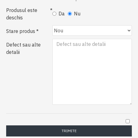
Produsul este
Da
Nu
deschis
Stare produs
Defect sau alte
detalii