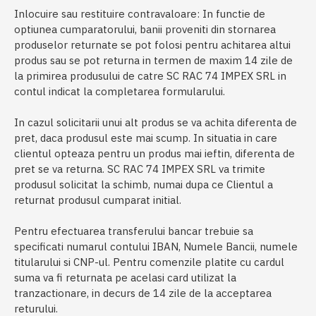
Inlocuire sau restituire contravaloare: In functie de
optiunea cumparatorului, banii proveniti din stornarea
produselor returnate se pot folosi pentru achitarea altui
produs sau se pot returna in termen de maxim 14 zile de
la primirea produsului de catre SC RAC 74 IMPEX SRL in
contul indicat la completarea formularului.
In cazul solicitarii unui alt produs se va achita diferenta de
pret, daca produsul este mai scump. In situatia in care
clientul opteaza pentru un produs mai ieftin, diferenta de
pret se va returna. SC RAC 74 IMPEX SRL va trimite
produsul solicitat la schimb, numai dupa ce Clientul a
returnat produsul cumparat initial.
Pentru efectuarea transferului bancar trebuie sa
specificati numarul contului IBAN, Numele Bancii, numele
titularului si CNP-ul. Pentru comenzile platite cu cardul
suma va fi returnata pe acelasi card utilizat la
tranzactionare, in decurs de 14 zile de la acceptarea
returului.