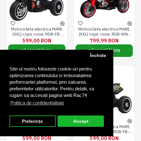
Motocicleta electrica MARE
Motocicleta electrica MARE
(XXL) copii, rosie, RDB-FB-
(XXL) copii, rosie, RDB-WN-
6886
258
599,00 RON
799,99 RON
ADAUGĂ ÎN COȘ
ADAUGĂ ÎN COȘ
Închide
Site-ul nostru foloseste cookie-uri pentru
optimizarea continutului si imbunatatirea
performantei platformei, prin salvarea
preferintelor utilizatorilor. Pentru detalii, va
rugam sa accesati pagina web Rac74
Politica de confidențialitate
Preferințe
Accept
Motocicleta electrica MARE
Motocicleta electrica MARE
FILTRU PRODUSE
(XXL) copii, roz, RDB-FB-6886
(XXL) copii, verde, RDB-FB-
6886
599,00 RON
599,00 RON