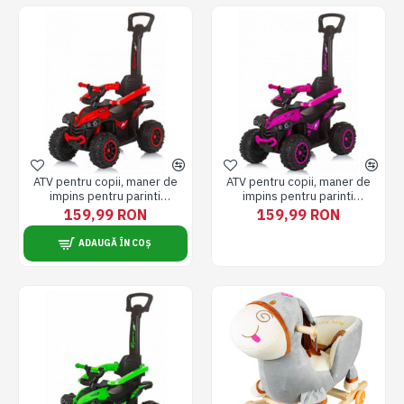
ATV pentru copii, maner de
ATV pentru copii, maner de
impins pentru parinti
impins pentru parinti
detasabil, Pentru interior si
detasabil, Pentru interior si
159,99 RON
159,99 RON
exterior, rosu
exterior, roz
ADAUGĂ ÎN COȘ