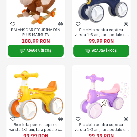
BALANSOAR FIGURINA DIN
Bicicleta pentru copii cu
PLUS MAIMUTA
varsta 1-3 ani, fara pedale cu
roti silentioase, cu muzica si
188,99 RON
99,99 RON
baloane de sapun, albastra
ADAUGĂ ÎN COȘ
ADAUGĂ ÎN COȘ
Bicicleta pentru copii cu
Bicicleta pentru copii cu
varsta 1-3 ani, fara pedale cu
varsta 1-3 ani, fara pedale cu
roti silentioase, cu muzica si
roti silentioase, cu muzica si
99,99 RON
99,99 RON