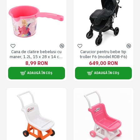
Cana de clatire bebelusi cu
Carucior pentru bebe tip
maner, 1.2L, 15 x 28 x 14 cm,
troller F6 (model RDB-F6)
roz
8,99 RON
649,00 RON
ADAUGĂ ÎN COȘ
ADAUGĂ ÎN COȘ