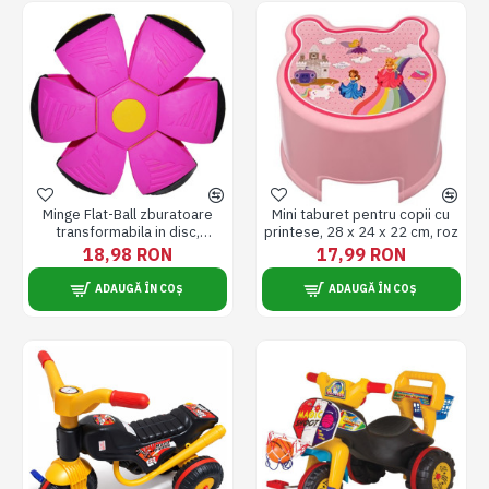
Minge Flat-Ball zburatoare
Mini taburet pentru copii cu
transformabila in disc,
printese, 28 x 24 x 22 cm, roz
Frisbee, cu lumina RGB, Roz
18,98 RON
17,99 RON
ADAUGĂ ÎN COȘ
ADAUGĂ ÎN COȘ