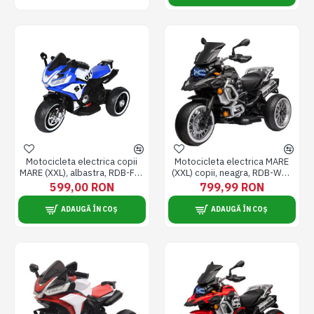
Motocicleta electrica copii
Motocicleta electrica MARE
MARE (XXL), albastra, RDB-FB-
(XXL) copii, neagra, RDB-WN-
6886
258
599,00 RON
799,99 RON
ADAUGĂ ÎN COȘ
ADAUGĂ ÎN COȘ