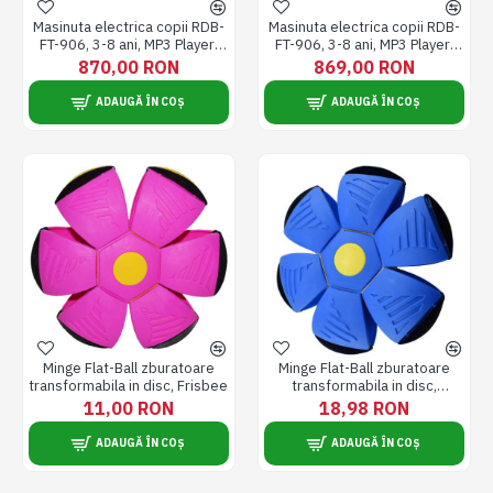
Masinuta electrica copii RDB-
Masinuta electrica copii RDB-
FT-906, 3-8 ani, MP3 Player,
FT-906, 3-8 ani, MP3 Player,
120x80x70cm, Portocalie
120x80x70cm, Rosie
870,00 RON
869,00 RON
ADAUGĂ ÎN COȘ
ADAUGĂ ÎN COȘ
Minge Flat-Ball zburatoare
Minge Flat-Ball zburatoare
transformabila in disc, Frisbee
transformabila in disc,
Frisbee, cu lumina RGB,
11,00 RON
18,98 RON
Albastra
ADAUGĂ ÎN COȘ
ADAUGĂ ÎN COȘ