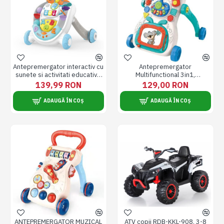
Antepremergator interactiv cu
Antepremergator
sunete si activitati educative
Multifunctional 3in1,
ABC
Premergator Centru de
139,99 RON
129,00 RON
Activitati Muzical, Jucarii si
Forme Detasabile, Tabla de
ADAUGĂ ÎN COȘ
ADAUGĂ ÎN COȘ
Scris, Pian, Lumini si Sunete,
Multicolor
ANTEPREMERGATOR MUZICAL
ATV copii RDB-KKL-908, 3-8