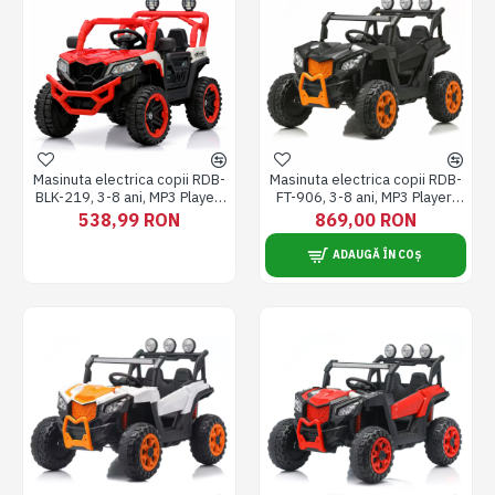
Masinuta electrica copii RDB-
Masinuta electrica copii RDB-
BLK-219, 3-8 ani, MP3 Player,
FT-906, 3-8 ani, MP3 Player,
100x60x70cm, Rosie
120x80x70cm, Negru
538,99 RON
869,00 RON
ADAUGĂ ÎN COȘ