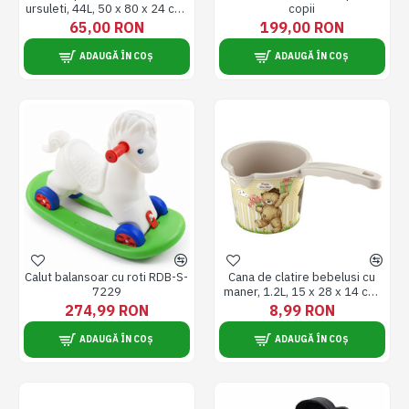
ursuleti, 44L, 50 x 80 x 24 cm,
copii
maro
65,00 RON
199,00 RON
ADAUGĂ ÎN COȘ
ADAUGĂ ÎN COȘ
Calut balansoar cu roti RDB-S-
Cana de clatire bebelusi cu
7229
maner, 1.2L, 15 x 28 x 14 cm,
maro
274,99 RON
8,99 RON
ADAUGĂ ÎN COȘ
ADAUGĂ ÎN COȘ