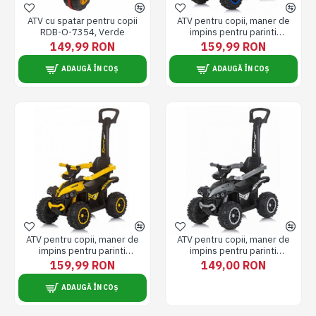
ATV cu spatar pentru copii
ATV pentru copii, maner de
RDB-O-7354, Verde
impins pentru parinti
detasabil, Pentru interior si
149,99 RON
159,99 RON
exterior, albastru
ADAUGĂ ÎN COȘ
ADAUGĂ ÎN COȘ
ATV pentru copii, maner de
ATV pentru copii, maner de
impins pentru parinti
impins pentru parinti
detasabil, Pentru interior si
detasabil, Pentru interior si
159,99 RON
149,00 RON
exterior, galben
exterior, gri
ADAUGĂ ÎN COȘ