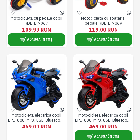
Motocicleta cu pedale copii
Motocicleta cu spatar si
RDB-B-7067
pedale RDB-B-7069
109,99 RON
119,00 RON
ADAUGĂ ÎN COȘ
ADAUGĂ ÎN COȘ
Motocicleta electrica copii
Motocicleta electrica copii
BPD-888, MP3, USB, Bluetooth,
BPD-888, MP3, USB, Bluetooth,
Albastra
Rosie
469,00 RON
469,00 RON
ADAUGĂ ÎN COȘ