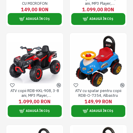
CU MICROFON
ani, MP3 Player,
120x80x70cm, Gri
149,00 RON
1.099,00 RON
ADAUGĂ ÎN COȘ
ADAUGĂ ÎN COȘ
ATV copii RDB-KKL-908, 3-8
ATV cu spatar pentru copii
ani, MP3 Player,
RDB-O-7354, Albastru
120x80x70cm, Rosu
1.099,00 RON
149,99 RON
ADAUGĂ ÎN COȘ
ADAUGĂ ÎN COȘ