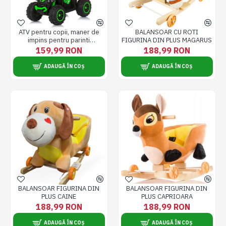
ATV pentru copii, maner de
BALANSOAR CU ROTI
impins pentru parinti
FIGURINA DIN PLUS MAGARUS
detasabil, Pentru interior si
159,99 RON
188,99 RON
exterior, verde
ADAUGĂ ÎN COȘ
ADAUGĂ ÎN COȘ
BALANSOAR FIGURINA DIN
BALANSOAR FIGURINA DIN
PLUS CAINE
PLUS CAPRIOARA
188,99 RON
188,99 RON
ADAUGĂ ÎN COȘ
ADAUGĂ ÎN COȘ