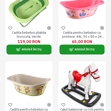
Cadita bebelusi pliabila
Cadita pentru bebelusi cu
broscuta, Verde
printese, 44L, 50 x 80 x 24
cm, roz
119,00 RON
65,00 RON
ADAUGĂ ÎN COȘ
ADAUGĂ ÎN COȘ
Cadita pentru bebelusi cu
Calut balansoar cu roti pentru