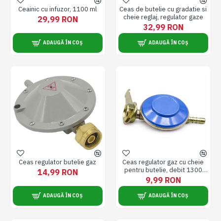
Ceainic cu infuzor, 1100 ml
Ceas de butelie cu gradatie si
cheie reglaj, regulator gaze
29,99 RON
32,99 RON
ADAUGĂ ÎN COȘ
ADAUGĂ ÎN COȘ
Ceas regulator butelie gaz
Ceas regulator gaz cu cheie
pentru butelie, debit 1300
14,99 RON
g/h, presiune 37 mbar, filet
9,99 RON
standard, compatibil GPL,
Sigur, durabil, usor de montat,
ADAUGĂ ÎN COȘ
ADAUGĂ ÎN COȘ
ideal pentru aragaz, gratar si
camping