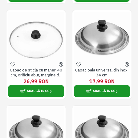
Capac de sticla cu maner, 40
Capac oala universal din inox,
cm, orificiu abur, margine de
34 cm
inox, termorezistent
26,99 RON
17,99 RON
ADAUGĂ ÎN COȘ
ADAUGĂ ÎN COȘ