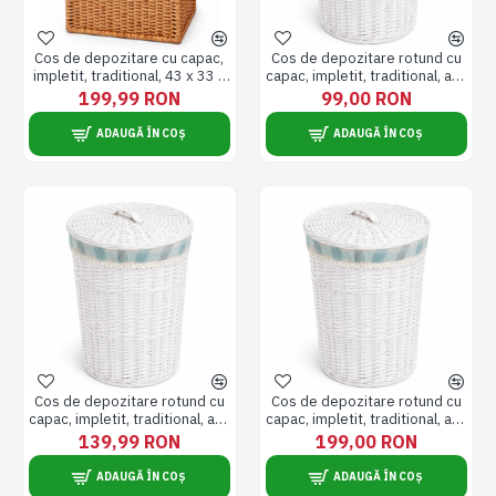
Cos de depozitare cu capac,
Cos de depozitare rotund cu
impletit, traditional, 43 x 33 x
capac, impletit, traditional, alb,
53 cm
29 x 38 cm
199,99 RON
99,00 RON
ADAUGĂ ÎN COȘ
ADAUGĂ ÎN COȘ
Cos de depozitare rotund cu
Cos de depozitare rotund cu
capac, impletit, traditional, alb,
capac, impletit, traditional, alb,
38 x 50 cm
43 x 56 cm
139,99 RON
199,00 RON
ADAUGĂ ÎN COȘ
ADAUGĂ ÎN COȘ