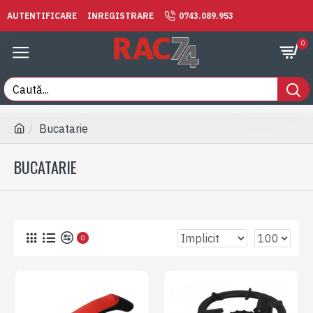
AUTENTIFICARE
INREGISTRARE
0743.089.953
0
Bucatarie
BUCATARIE
0