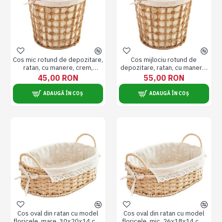
Cos mic rotund de depozitare,
Cos mijlociu rotund de
ratan, cu manere, crem,
depozitare, ratan, cu manere,
26*21*26/33 cm
crem, 33*26*30/37 cm
45,00 RON
55,00 RON
ADAUGĂ ÎN COȘ
ADAUGĂ ÎN COȘ
Cos oval din ratan cu model
Cos oval din ratan cu model
floricele, mare, 30x20x14 cm,
floricele, mic, 26x18x14 cm,