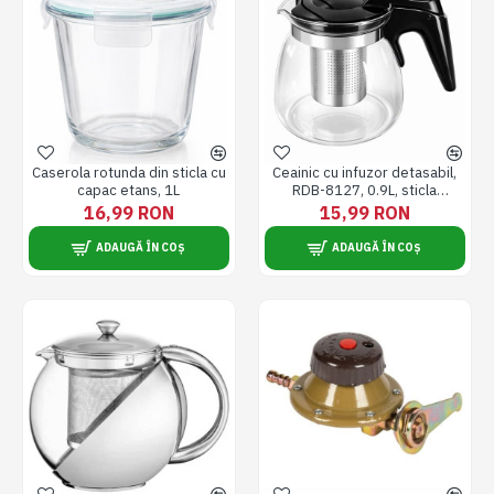
Caserola rotunda din sticla cu
Ceainic cu infuzor detasabil,
capac etans, 1L
RDB-8127, 0.9L, sticla
termorezistenta, transparent
16,99 RON
15,99 RON
ADAUGĂ ÎN COȘ
ADAUGĂ ÎN COȘ