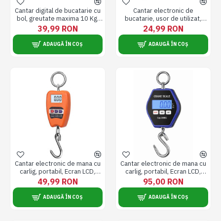
Cantar digital de bucatarie cu
Cantar electronic de
bol, greutate maxima 10 Kg,
bucatarie, usor de utilizat,
oprire automata
greutate maxima 5 Kg
39,99 RON
24,99 RON
ADAUGĂ ÎN COȘ
ADAUGĂ ÎN COȘ
Cantar electronic de mana cu
Cantar electronic de mana cu
carlig, portabil, Ecran LCD,
carlig, portabil, Ecran LCD,
capacitate maxima de 200 kg
capacitate maxima de 300 kg
49,99 RON
95,00 RON
ADAUGĂ ÎN COȘ
ADAUGĂ ÎN COȘ