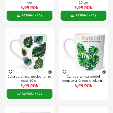
cm
10 cm
5,99 RON
5,99 RON
ADAUGĂ ÎN COȘ
ADAUGĂ ÎN COȘ
Cana ceramica, model frunze
Cana ceramica, model
verzi, 10 cm
monstera, Green is relaxing,
10 cm
5,99 RON
6,99 RON
ADAUGĂ ÎN COȘ