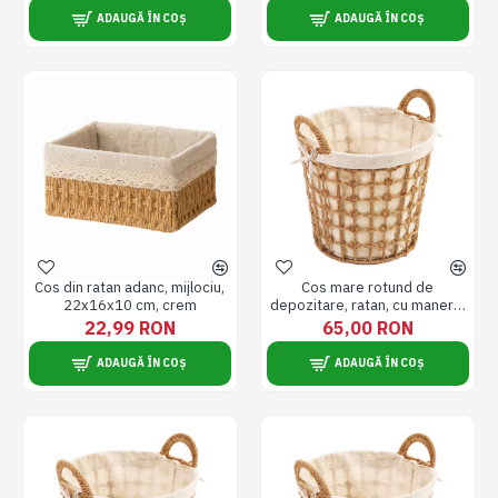
ADAUGĂ ÎN COȘ
ADAUGĂ ÎN COȘ
Cos din ratan adanc, mijlociu,
Cos mare rotund de
22x16x10 cm, crem
depozitare, ratan, cu manere,
crem, 38*33*35/42 cm
22,99 RON
65,00 RON
ADAUGĂ ÎN COȘ
ADAUGĂ ÎN COȘ