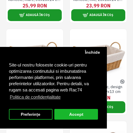
crem
crem
25,99 RON
23,99 RON
ADAUGĂ ÎN COȘ
ADAUGĂ ÎN COȘ
Închide
Site-ul nostru foloseste cookie-uri pentru
optimizarea continutului si imbunatatirea
performantei platformei, prin salvarea
preferintelor utilizatorilor. Pentru detalii, va
Cos paine ratan mare, design
Cos paine ratan mic, design
rugam sa accesati pagina web Rac74
traditional, 37x27x18 cm
traditional, 29x19x13 cm
Politica de confidențialitate
45,00 RON
28,99 RON
ADAUGĂ ÎN COȘ
ADAUGĂ ÎN COȘ
Preferințe
Accept
FILTRU PRODUSE