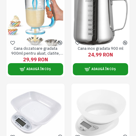
Cana dozatoare gradata
Cana inox gradata 900 ml
900ml pentru aluat, clatite,
24,99 RON
briose, ciocolata
29,99 RON
ADAUGĂ ÎN COȘ
ADAUGĂ ÎN COȘ