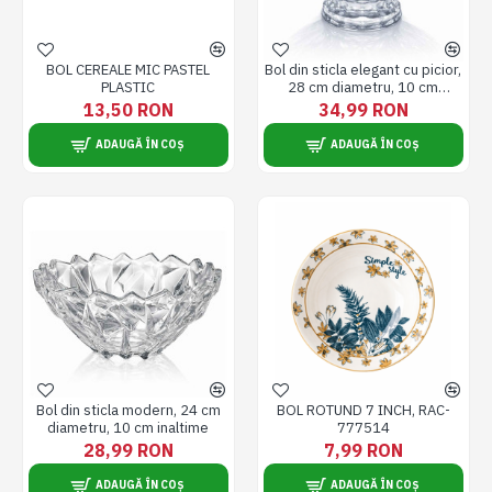
BOL CEREALE MIC PASTEL
Bol din sticla elegant cu picior,
PLASTIC
28 cm diametru, 10 cm
inaltime
13,50 RON
34,99 RON
ADAUGĂ ÎN COȘ
ADAUGĂ ÎN COȘ
Bol din sticla modern, 24 cm
BOL ROTUND 7 INCH, RAC-
diametru, 10 cm inaltime
777514
28,99 RON
7,99 RON
ADAUGĂ ÎN COȘ
ADAUGĂ ÎN COȘ