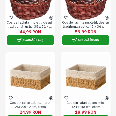
Cos de rachita impletit, design
Cos de rachita impletit, design
traditional rustic, 38 x 31 x 13
traditional rustic, 43 x 36 x 14
cm
cm
44,99 RON
59,99 RON
ADAUGĂ ÎN COȘ
ADAUGĂ ÎN COȘ
Cos din ratan adanc, mare,
Cos din ratan adanc, mic,
26x20x12 cm, crem
18x12x8 cm, crem
24,99 RON
18,99 RON