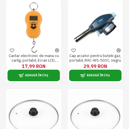
Cantar electronic de mana cu
Cap arzator pentru butelii gaz,
carlig, portabil, Ecran LCD,
portabil, RAC-WS-503C, negru
capacitate maxima de 50 kg
17,99 RON
29,99 RON
ADAUGĂ ÎN COȘ
ADAUGĂ ÎN COȘ