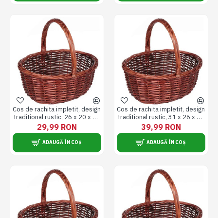
Cos de rachita impletit, design
Cos de rachita impletit, design
traditional rustic, 26 x 20 x 10
traditional rustic, 31 x 26 x 12
cm
cm
29,99 RON
39,99 RON
ADAUGĂ ÎN COȘ
ADAUGĂ ÎN COȘ