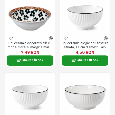
Bol ceramic decorativ alb cu
Bol ceramic elegant cu textura
model floral si margine maro,
striata, 11 cm diametru, alb
18 cm diametru, 6 cm inaltime
7,49 RON
4,50 RON
ADAUGĂ ÎN COȘ
ADAUGĂ ÎN COȘ