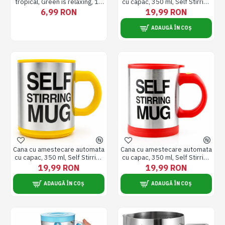
tropical, Green is relaxing, 10
cu capac, 350 ml, Self Stirring
cm
Mug, diametru 9 cm, albastra
6,99 RON
19,99 RON
ADAUGĂ ÎN COȘ
Cana cu amestecare automata
Cana cu amestecare automata
cu capac, 350 ml, Self Stirring
cu capac, 350 ml, Self Stirring
Mug, diametru 9 cm, galbena
Mug, diametru 9 cm, rosie
19,99 RON
19,99 RON
ADAUGĂ ÎN COȘ
ADAUGĂ ÎN COȘ