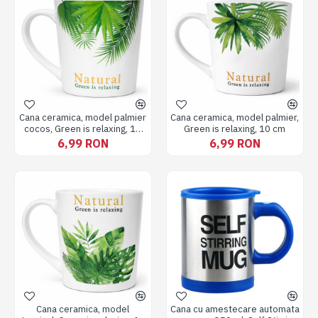
Cana ceramica, model palmier
Cana ceramica, model palmier,
cocos, Green is relaxing, 10
Green is relaxing, 10 cm
cm
6,99 RON
6,99 RON
Cana ceramica, model
Cana cu amestecare automata