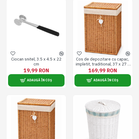
Ciocan snitel, 3.5 x 4.5 x 22
Cos de depozitare cu capac,
cm
impletit, traditional, 37 x 27 x
47 cm
19,99 RON
169,99 RON
ADAUGĂ ÎN COȘ
ADAUGĂ ÎN COȘ