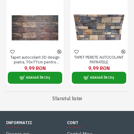
Tapet autocolant 3D design
TAPET PERETE AUTOCOLANT
piatra, 70x77cm pentru
PATRATELE
bucatarie, baie, multicolor,
9,99 RON
9,99 RON
usor de aplicat
ADAUGĂ ÎN COȘ
ADAUGĂ ÎN COȘ
Sfarsitul listei
INFORMATII
CONT