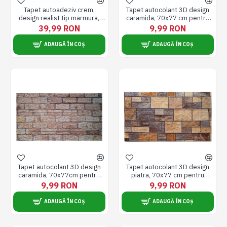
Tapet autoadeziv crem,
Tapet autocolant 3D design
design realist tip marmura,
caramida, 70x77 cm pentru
60x300cm RAC-0035
bucatarie, baie, multicolor,
39,99 RON
9,99 RON
usor de aplicat
ADAUGĂ ÎN COȘ
ADAUGĂ ÎN COȘ
Tapet autocolant 3D design
Tapet autocolant 3D design
caramida, 70x77cm pentru
piatra, 70x77 cm pentru
bucatarie, baie, multicolor,
bucatarie, baie, multicolor,
9,99 RON
9,99 RON
usor de aplicat
usor de aplicat
ADAUGĂ ÎN COȘ
ADAUGĂ ÎN COȘ