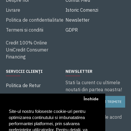
Despre noi
Contul Meu
Livrare
Istoric Comenzi
Politica de confidentialitate
Newsletter
Termeni si conditii
GDPR
Credit 100% Online
UniCredit Consumer
Financing
SERVICII CLIENȚI
NEWSLETTER
Stati la curent cu ultimele
Politica de Retur
noutati din partea noastra!
ANPC
Închide
TRIMITE
Soluționarea litigiilor
Site-ul nostru foloseste cookie-uri pentru
Service și Garanție
Am citit și sunt de acord
optimizarea continutului si imbunatatirea
cu
performantei platformei, prin salvarea
preferintelor utilizatorilor. Pentru detalii, va