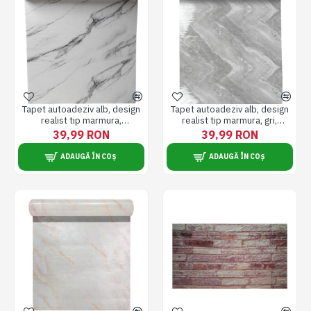
Tapet autoadeziv alb, design
Tapet autoadeziv alb, design
realist tip marmura,
realist tip marmura, gri,
60x300cm RAC-0033
60x300cm, proprietati de
39,99 RON
39,99 RON
mascare a neregularitatilor
delicate ale peretilor RAC-
ADAUGĂ ÎN COȘ
ADAUGĂ ÎN COȘ
0034