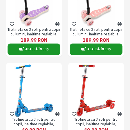
Trotineta cu 3 roti pentru copii
Trotineta cu 3 roti pentru copii
cu lumini, inaltime reglabila,
cu lumini, inaltime reglabila,
pliabila, 6 ani +, mov
pliabila, 6 ani +, roz
189,99 RON
189,99 RON
ADAUGĂ ÎN COȘ
ADAUGĂ ÎN COȘ
Trotineta cu 3 roti pentru
Trotineta cu 3 roti pentru
copii, inaltime reglabila,
copii, inaltime reglabila,
pliabila, + 3 ani, albastra
pliabila, + 3 ani, rosie
69,99 RON
69,99 RON