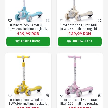
Trotineta copii 3 roti RDB-
Trotineta copii 3 roti RDB-
BLW-266, inaltime reglabila
BLW-266, inaltime reglabila
(pana la 80 cm), stabila si usor
(pana la 80 cm), stabila si usor
139,99 RON
139,99 RON
de utilizat, albastra
de utilizat, crem
ADAUGĂ ÎN COȘ
ADAUGĂ ÎN COȘ
Trotineta copii 3 roti RDB-
Trotineta copii 3 roti RDB-
BLW-266, inaltime reglabila
BLW-266, inaltime reglabila
(pana la 80 cm), stabila si usor
(pana la 80 cm), stabila si usor