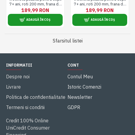
7+ ani, roti 200 mm, frana de
7+ ani, roti 200 mm, frana de
mana si frana de picior, 3
mana si frana de picior, 3
189,99 RON
189,99 RON
trepte de inaltime, sarcina
trepte de inaltime, sarcina
maxima 80 kg, metal, mov
maxima 80 kg, metal, verde
ADAUGĂ ÎN COȘ
ADAUGĂ ÎN COȘ
Sfarsitul listei
INFORMATII
CONT
Despre noi
Contul Meu
Livrare
Istoric Comenzi
Politica de confidentialitate
Newsletter
Termeni si conditii
GDPR
Credit 100% Online
UniCredit Consumer