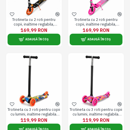
Trotineta cu 2 roti pentru
Trotineta cu 2 roti pentru
copii, inaltime reglabila,
copii, inaltime reglabila,
pliabila, roti 200 mm / 8 inch,
pliabila, roti 200 mm / 8 inch,
169,99 RON
169,99 RON
portocaliu cu negru
roz
ADAUGĂ ÎN COȘ
ADAUGĂ ÎN COȘ
Trotineta cu 3 roti pentru copii
Trotineta cu 3 roti pentru copii
cu lumini, inaltime reglabila,
cu lumini, inaltime reglabila,
pliabila, 5 ani +, roti 120/80
pliabila, 5 ani +, roti 120/80
119,99 RON
119,99 RON
mm, portocaliu
mm, roz
ADAUGĂ ÎN COȘ
ADAUGĂ ÎN COȘ