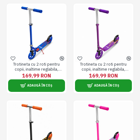
Trotineta cu 2 roti pentru
Trotineta cu 2 roti pentru
copii, inaltime reglabila,
copii, inaltime reglabila,
pliabila, roti 200 mm / 8 inch,
pliabila, roti 200 mm / 8 inch,
169,99 RON
169,99 RON
albastru
mov
ADAUGĂ ÎN COȘ
ADAUGĂ ÎN COȘ