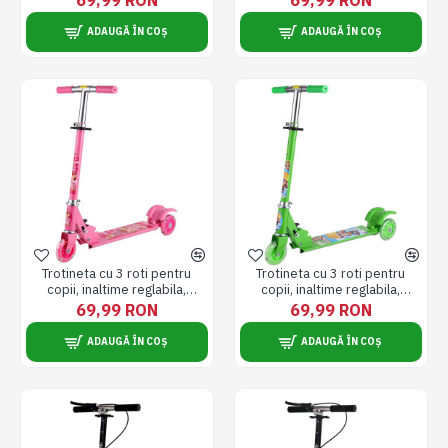
ADAUGĂ ÎN COȘ
ADAUGĂ ÎN COȘ
Trotineta cu 3 roti pentru
Trotineta cu 3 roti pentru
copii, inaltime reglabila,
copii, inaltime reglabila,
pliabila, + 3 ani, roz
pliabila, + 3 ani, verde
69,99 RON
69,99 RON
ADAUGĂ ÎN COȘ
ADAUGĂ ÎN COȘ