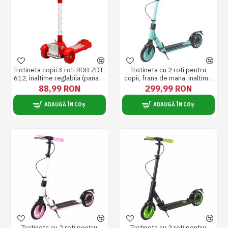
Trotineta copii 3 roti RDB-ZDT-
Trotineta cu 2 roti pentru
612, inaltime reglabila (pana la
copii, frana de mana, inaltime
80 cm), stabila si usor de
reglabila, pliabila, roti 200 mm
88,99 RON
299,99 RON
utilizat, rosie
/ 8 inch, 10 ani+, albastra
ADAUGĂ ÎN COȘ
ADAUGĂ ÎN COȘ
Trotineta cu 2 roti pentru
Trotineta cu 2 roti pentru