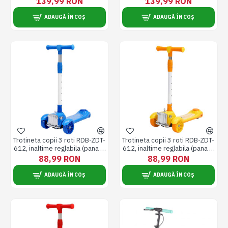
139,99 RON
139,99 RON
de utilizat, galben
de utilizat, roz
ADAUGĂ ÎN COȘ
ADAUGĂ ÎN COȘ
Trotineta copii 3 roti RDB-ZDT-
Trotineta copii 3 roti RDB-ZDT-
612, inaltime reglabila (pana la
612, inaltime reglabila (pana la
80 cm), stabila si usor de
80 cm), stabila si usor de
88,99 RON
88,99 RON
utilizat, albastra
utilizat, galbena
ADAUGĂ ÎN COȘ
ADAUGĂ ÎN COȘ