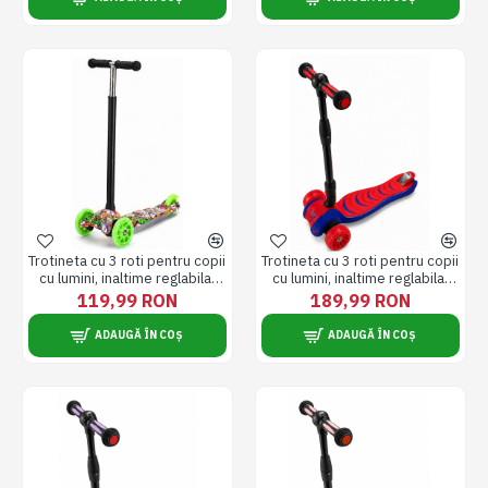
Trotineta cu 3 roti pentru copii
Trotineta cu 3 roti pentru copii
cu lumini, inaltime reglabila,
cu lumini, inaltime reglabila,
pliabila, 5 ani +, roti 120/80
pliabila, 6 ani +, albastru cu
119,99 RON
189,99 RON
mm, verde
rosu
ADAUGĂ ÎN COȘ
ADAUGĂ ÎN COȘ