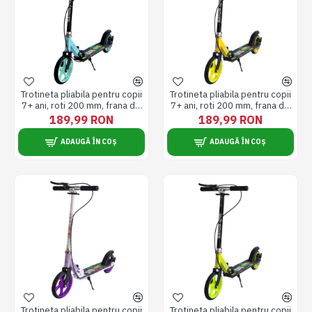
Trotineta pliabila pentru copii
Trotineta pliabila pentru copii
7+ ani, roti 200 mm, frana de
7+ ani, roti 200 mm, frana de
mana si frana de picior, 3
mana si frana de picior, 3
189,99 RON
189,99 RON
trepte de inaltime, sarcina
trepte de inaltime, sarcina
maxima 80 kg, metal, albastra
maxima 80 kg, metal, galbena
ADAUGĂ ÎN COȘ
ADAUGĂ ÎN COȘ
Trotineta pliabila pentru copii
Trotineta pliabila pentru copii