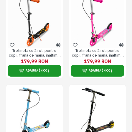
Trotineta cu 2 roti pentru
Trotineta cu 2 roti pentru
copii, frana de mana, inaltime
copii, frana de mana, inaltime
reglabila, pliabila, roti 200 mm
reglabila, pliabila, roti 200 mm
179,99 RON
179,99 RON
/ 8 inch, portocaliu cu negru
/ 8 inch, roz
ADAUGĂ ÎN COȘ
ADAUGĂ ÎN COȘ