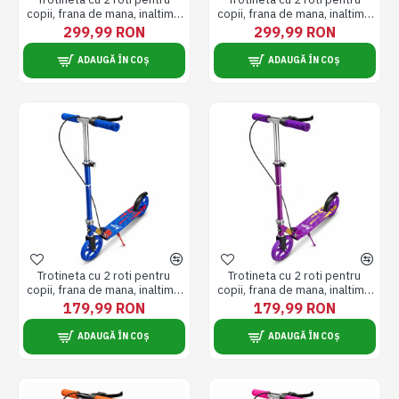
copii, frana de mana, inaltime
copii, frana de mana, inaltime
reglabila, pliabila, roti 200 mm
reglabila, pliabila, roti 200 mm
299,99 RON
299,99 RON
/ 8 inch, 10 ani+, roz
/ 8 inch, 10 ani+, verde
ADAUGĂ ÎN COȘ
ADAUGĂ ÎN COȘ
Trotineta cu 2 roti pentru
Trotineta cu 2 roti pentru
copii, frana de mana, inaltime
copii, frana de mana, inaltime
reglabila, pliabila, roti 200 mm
reglabila, pliabila, roti 200 mm
179,99 RON
179,99 RON
/ 8 inch, albastru
/ 8 inch, mov
ADAUGĂ ÎN COȘ
ADAUGĂ ÎN COȘ