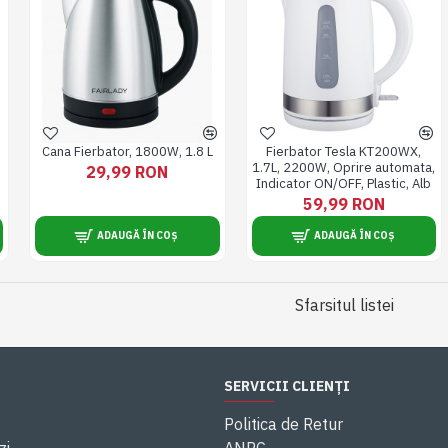
Cana Fierbator, 1800W, 1.8 L
Fierbator Tesla KT200WX,
1.7L, 2200W, Oprire automata,
29,99 RON
Indicator ON/OFF, Plastic, Alb
59,99 RON
ADAUGĂ ÎN COȘ
ADAUGĂ ÎN COȘ
Sfarsitul listei
SERVICII CLIENȚI
Politica de Retur