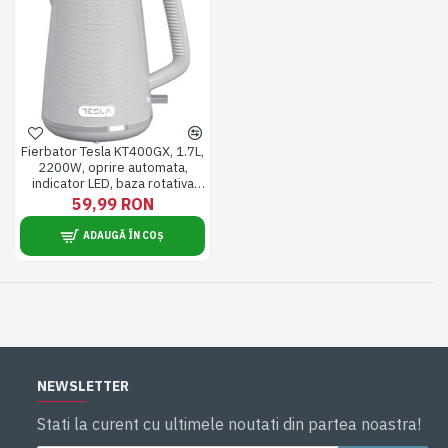
Fierbator Tesla KT400GX, 1.7L,
2200W, oprire automata,
indicator LED, baza rotativa
360°, alb/gri
59,99 RON
ADAUGĂ ÎN COȘ
NEWSLETTER
Stati la curent cu ultimele noutati din partea noastra!