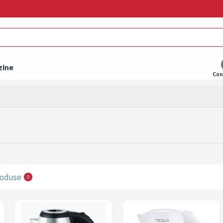
zine
Con
oduse
0