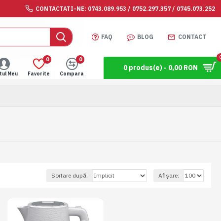
CONTACTATI-NE: 0743.089.953 / 0752.297.357 / 0745.073.252
FAQ
BLOG
CONTACT
0
0
0 produs(e) - 0,00 RON
tul Meu
Favorite
Compara
Sortare după:
Afișare: