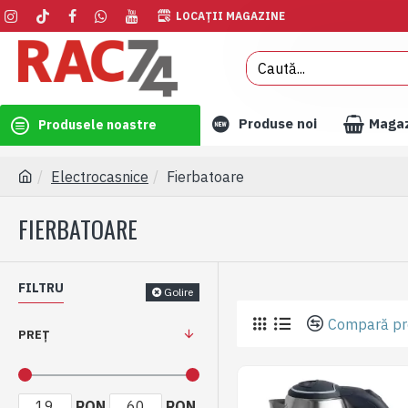
LOCAȚII MAGAZINE
Produse noi
Maga
Produsele noastre
Electrocasnice
Fierbatoare
FIERBATOARE
FILTRU
Golire
Compară pr
PREȚ
RON
RON