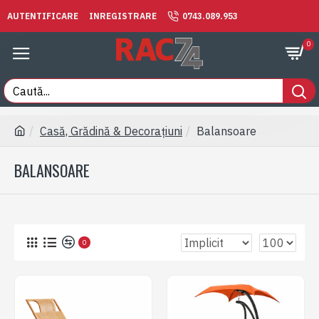
AUTENTIFICARE
INREGISTRARE
0743.089.953
0
Casă, Grădină & Decorațiuni
Balansoare
BALANSOARE
0