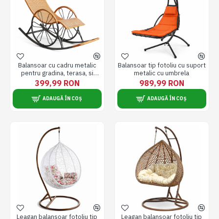
Balansoar cu cadru metalic
Balansoar tip fotoliu cu suport
pentru gradina, terasa, si
metalic cu umbrela
balcon
399,99 RON
989,99 RON
ADAUGĂ ÎN COȘ
ADAUGĂ ÎN COȘ
Leagan balansoar fotoliu tip
Leagan balansoar fotoliu tip