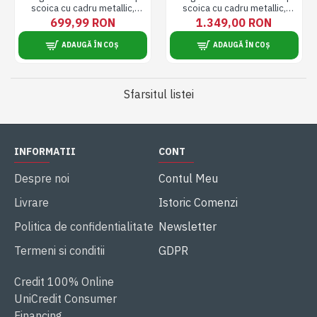
scoica cu cadru metallic,
scoica cu cadru metallic,
design modern, pentru
pentru 2 persoane, design
699,99 RON
1.349,00 RON
interior si exterior, ideal
modern, pentru interior si
pentru relaxare, perne cu
exterior, ideal pentru relaxare
ADAUGĂ ÎN COȘ
ADAUGĂ ÎN COȘ
model floral
Sfarsitul listei
INFORMATII
CONT
Despre noi
Contul Meu
Livrare
Istoric Comenzi
Politica de confidentialitate
Newsletter
Termeni si conditii
GDPR
Credit 100% Online
UniCredit Consumer
Financing