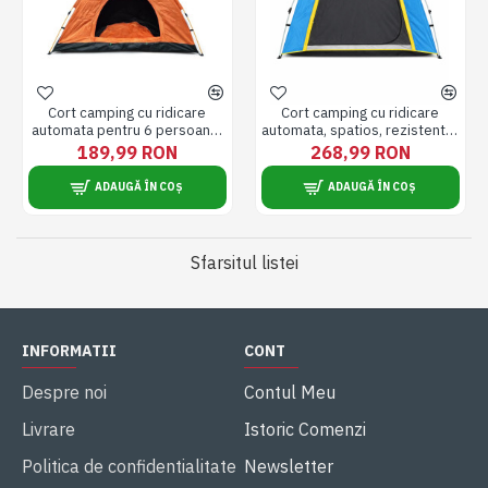
Cort camping cu ridicare
Cort camping cu ridicare
automata pentru 6 persoane,
automata, spatios, rezistent la
spatios, rezistent la vant, apa,
vant, apa, material
189,99 RON
268,99 RON
material impermeabil,
impermeabil, dimensiuni 2.22
dimensiuni 2.6 m x 2.6 m x 1.8
x 2.22 m, 1.5 m inaltime
ADAUGĂ ÎN COȘ
ADAUGĂ ÎN COȘ
m
Sfarsitul listei
INFORMATII
CONT
Despre noi
Contul Meu
Livrare
Istoric Comenzi
Politica de confidentialitate
Newsletter