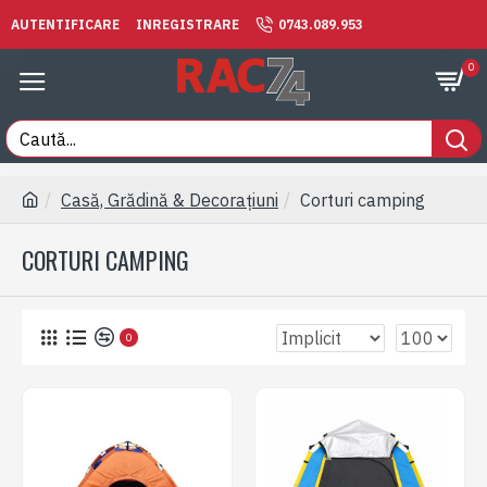
AUTENTIFICARE
INREGISTRARE
0743.089.953
0
Casă, Grădină & Decorațiuni
Corturi camping
CORTURI CAMPING
0