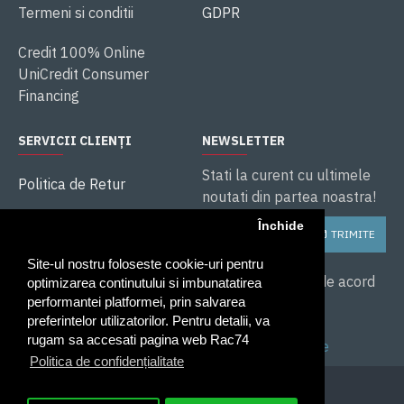
Termeni si conditii
GDPR
Credit 100% Online
UniCredit Consumer
Financing
SERVICII CLIENȚI
NEWSLETTER
Stati la curent cu ultimele
Politica de Retur
noutati din partea noastra!
ANPC
Închide
TRIMITE
Soluționarea litigiilor
Site-ul nostru foloseste cookie-uri pentru
Service și Garanție
Am citit și sunt de acord
optimizarea continutului si imbunatatirea
cu
performantei platformei, prin salvarea
preferintelor utilizatorilor. Pentru detalii, va
Politica de
rugam sa accesati pagina web Rac74
confidentialitate
Politica de confidențialitate