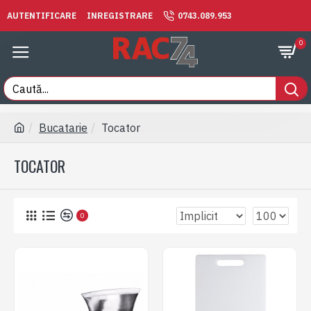
AUTENTIFICARE
INREGISTRARE
0743.089.953
0
Bucatarie
Tocator
TOCATOR
0