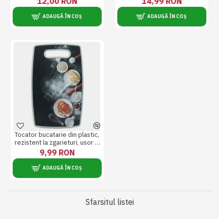
12,00 RON
14,99 RON
durabil, 37.7 x 23.5 cm
durabil, 43.5 x 27.5 cm
ADAUGĂ ÎN COȘ
ADAUGĂ ÎN COȘ
Tocator bucatarie din plastic,
rezistent la zgarieturi, usor si
durabil, 36 x 22 cm
9,99 RON
ADAUGĂ ÎN COȘ
Sfarsitul listei