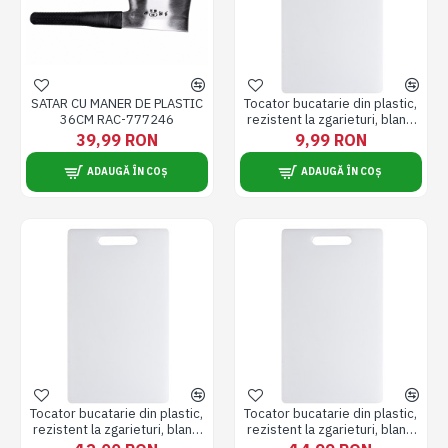
SATAR CU MANER DE PLASTIC
Tocator bucatarie din plastic,
36CM RAC-777246
rezistent la zgarieturi, bland
cu lamele cutitelor, usor si
39,99 RON
9,99 RON
durabil, 33 x 20 cm
ADAUGĂ ÎN COȘ
ADAUGĂ ÎN COȘ
Tocator bucatarie din plastic,
Tocator bucatarie din plastic,
rezistent la zgarieturi, bland
rezistent la zgarieturi, bland
cu lamele cutitelor, usor si
cu lamele cutitelor, usor si