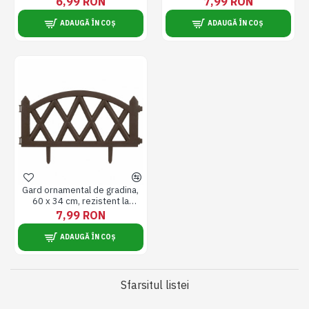
6,99 RON
7,99 RON
de montat, element decorativ
de montat, element decorativ
pentru gradina
pentru gradina, maro
ADAUGĂ ÎN COȘ
ADAUGĂ ÎN COȘ
Gard ornamental de gradina,
60 x 34 cm, rezistent la
conditii meteorologice, usor
7,99 RON
de montat, element decorativ
pentru gradina, maro
ADAUGĂ ÎN COȘ
Sfarsitul listei