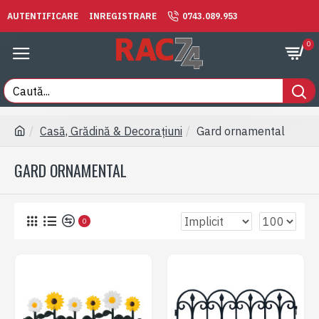
AUTENTIFICARE
INREGISTRARE
0743.089.953
0
Casă, Grădină & Decorațiuni
Gard ornamental
GARD ORNAMENTAL
0