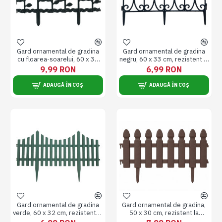
Gard ornamental de gradina
Gard ornamental de gradina
cu floarea-soarelui, 60 x 30
negru, 60 x 33 cm, rezistent la
cm, rezistent la conditii
conditii meteorologice, usor
9,99 RON
6,99 RON
meteorologice, usor de
de maontat, element
montat, element decorativ
decorativ pentru gradina
ADAUGĂ ÎN COȘ
ADAUGĂ ÎN COȘ
pentru gradina
Gard ornamental de gradina
Gard ornamental de gradina,
verde, 60 x 32 cm, rezistent la
50 x 30 cm, rezistent la
conditii meteorologice, usor
conditii meteorologice, usor