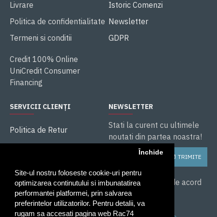
Livrare
Istoric Comenzi
Politica de confidentialitate
Newsletter
Termeni si conditii
GDPR
Credit 100% Online
UniCredit Consumer
Financing
SERVICII CLIENȚI
NEWSLETTER
Stati la curent cu ultimele
Politica de Retur
noutati din partea noastra!
ANPC
Închide
TRIMITE
Soluționarea litigiilor
Site-ul nostru foloseste cookie-uri pentru
Service și Garanție
Am citit și sunt de acord
optimizarea continutului si imbunatatirea
cu
performantei platformei, prin salvarea
preferintelor utilizatorilor. Pentru detalii, va
Politica de
rugam sa accesati pagina web Rac74