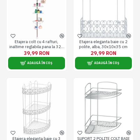
Etajera colt cu 4 rafturi,
Etajera eleganta baie cu 2
inaltime reglabila pana la 320
polite, alba, 30x10x35 cm
cm
39,99 RON
29,99 RON
ADAUGĂ ÎN COȘ
ADAUGĂ ÎN COȘ
Etajera eleganta baie cu 3
SUPORT 2 POLITE COLT BAIE