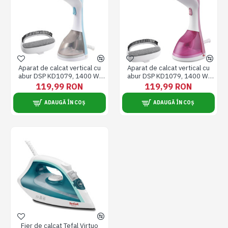
Aparat de calcat vertical cu
Aparat de calcat vertical cu
abur DSP KD1079, 1400 W,
abur DSP KD1079, 1400 W,
rezervor detasabil 220 ml,
rezervor detasabil 220 ml,
119,99 RON
119,99 RON
abur 10-20 g/min, fier calcat
abur 10-20 g/min, fier calcat
cu incalzire in 30 secunde, 2
cu incalzire in 30 secunde, 2
ADAUGĂ ÎN COȘ
ADAUGĂ ÎN COȘ
nivele abur, accesoriu scame,
nivele de abur, accesoriu
protectie supraincalzire,
scame, protectie
design compact si usor pentru
supraincalzire, design
calcare rapida, Alb/Albastru
compact si usor pentru
calcare rapida, Alb/Roz
Fier de calcat Tefal Virtuo