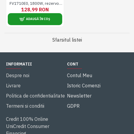
FV1710E0, 1800W, rezervor
apa 0.2L, jet de abur 80g/min,
128,99 RON
abur variabil 20g/min, functie
anticalcar, Alb
ADAUGĂ ÎN COȘ
Sfarsitul listei
INFORMATII
CONT
Despre noi
Contul Meu
Livrare
Istoric Comenzi
Politica de confidentialitate
Newsletter
Termeni si conditii
GDPR
Credit 100% Online
UniCredit Consumer
Financing