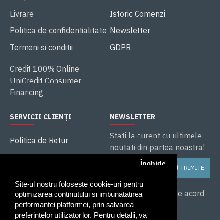
Livrare
Istoric Comenzi
Politica de confidentialitate
Newsletter
Termeni si conditii
GDPR
Credit 100% Online
UniCredit Consumer
Financing
SERVICII CLIENȚI
NEWSLETTER
Stati la curent cu ultimele
Politica de Retur
noutati din partea noastra!
ANPC
Închide
TRIMITE
Soluționarea litigiilor
Site-ul nostru foloseste cookie-uri pentru
Service și Garanție
Am citit și sunt de acord
optimizarea continutului si imbunatatirea
cu
performantei platformei, prin salvarea
preferintelor utilizatorilor. Pentru detalii, va
Politica de