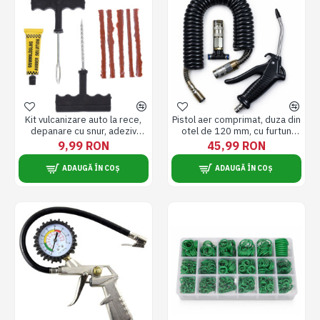
Kit vulcanizare auto la rece,
Pistol aer comprimat, duza din
depanare cu snur, adeziv
otel de 120 mm, cu furtun
cauciuc, reparare anvelope
spiralat 5m, negru
9,99 RON
45,99 RON
ADAUGĂ ÎN COȘ
ADAUGĂ ÎN COȘ