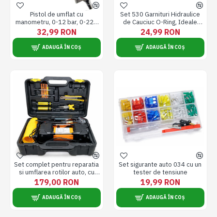
Pistol de umflat cu
Set 530 Garnituri Hidraulice
manometru, 0-12 bar, 0-220
de Cauciuc O-Ring, Ideale
PSI, furtun de 35 cm
Pentru Masini, Utilaje, Instalatii
32,99 RON
24,99 RON
sub Presiune, Rezistente la
Temperaturi, Marimi
ADAUGĂ ÎN COȘ
ADAUGĂ ÎN COȘ
Universale, Verzi
Set complet pentru reparatia
Set sigurante auto 034 cu un
si umflarea rotilor auto, cu
tester de tensiune
compresor de aer cu 2 cilindri,
179,00 RON
19,99 RON
duze de umflare, cutit utilitar,
unelte de reparare a
ADAUGĂ ÎN COȘ
ADAUGĂ ÎN COȘ
anvelopelor, surubelnita si
cleste