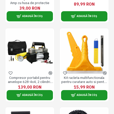
Amp cu husa de protectie
89,99 RON
39,00 RON
ADAUGĂ ÎN COȘ
ADAUGĂ ÎN COȘ
Compresor portabil pentru
Kit racleta multifunctionala
anvelope 628-4x4, 2 cilindrii,
pentru curatare auto si pentru
85 L/min, 12V, 200PSI, cablu
montarea foliei auto sau a
139,00 RON
15,99 RON
3m
autocolantelor
ADAUGĂ ÎN COȘ
ADAUGĂ ÎN COȘ