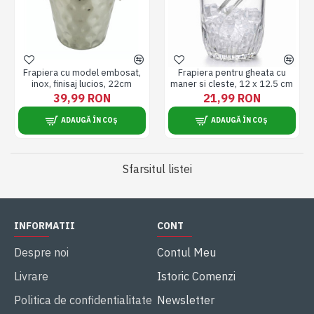
Frapiera cu model embosat,
Frapiera pentru gheata cu
inox, finisaj lucios, 22cm
maner si cleste, 12 x 12.5 cm
39,99 RON
21,99 RON
ADAUGĂ ÎN COȘ
ADAUGĂ ÎN COȘ
Sfarsitul listei
INFORMATII
CONT
Despre noi
Contul Meu
Livrare
Istoric Comenzi
Politica de confidentialitate
Newsletter