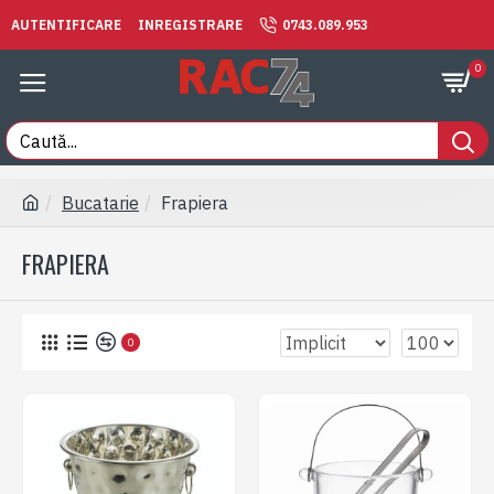
AUTENTIFICARE
INREGISTRARE
0743.089.953
0
Bucatarie
Frapiera
FRAPIERA
0