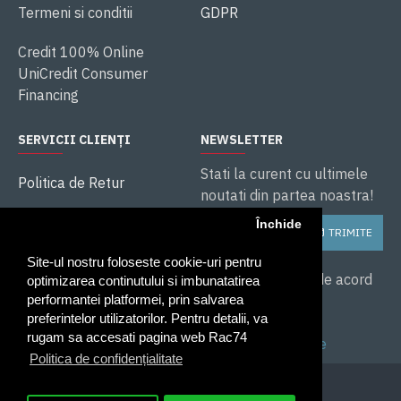
Termeni si conditii
GDPR
Credit 100% Online
UniCredit Consumer
Financing
SERVICII CLIENȚI
NEWSLETTER
Stati la curent cu ultimele
Politica de Retur
noutati din partea noastra!
ANPC
Închide
TRIMITE
Soluționarea litigiilor
Site-ul nostru foloseste cookie-uri pentru
Service și Garanție
Am citit și sunt de acord
optimizarea continutului si imbunatatirea
cu
performantei platformei, prin salvarea
preferintelor utilizatorilor. Pentru detalii, va
Politica de
rugam sa accesati pagina web Rac74
confidentialitate
Politica de confidențialitate