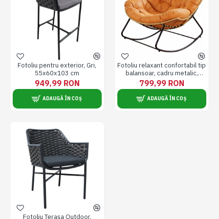
Fotoliu pentru exterior, Gri,
Fotoliu relaxant confortabil tip
55x60x103 cm
balansoar, cadru metalic,
design anti-rasturnare, stil
949,99 RON
799,99 RON
modern, perna moale
detasabila si usor de curatat
ADAUGĂ ÎN COȘ
ADAUGĂ ÎN COȘ
Fotoliu Terasa Outdoor,