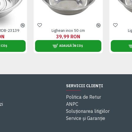
 RDB-23139
Lighean inox 50 cm
Li
ON
39,99 RON
 COȘ
ADAUGĂ ÎN COȘ
SERVICII CLIENȚI
Politica de Retur
zi
ANPC
Soluționarea litigiilor
Service și Garanție