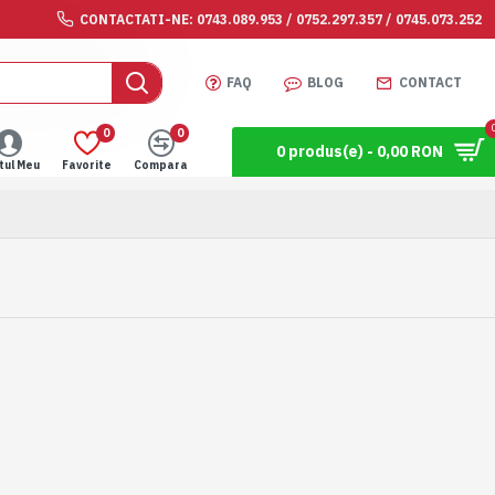
CONTACTATI-NE: 0743.089.953 / 0752.297.357 / 0745.073.252
FAQ
BLOG
CONTACT
0
0
0 produs(e) - 0,00 RON
tul Meu
Favorite
Compara