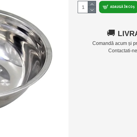
ADAUGĂ ÎN COȘ
🚚
LIVR
Comandă acum și pri
Contactati-n