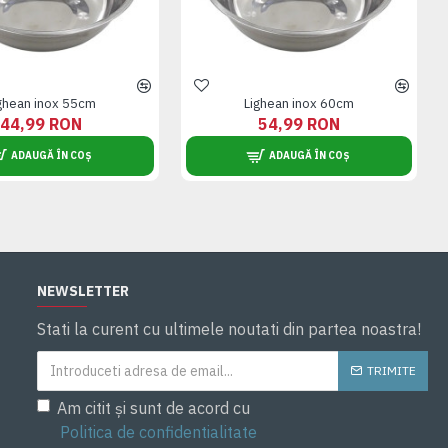
ghean inox 55cm
Lighean inox 60cm
44,99 RON
54,99 RON
ADAUGĂ ÎN COȘ
ADAUGĂ ÎN COȘ
NEWSLETTER
Stati la curent cu ultimele noutati din partea noastra!
TRIMITE
Am citit și sunt de acord cu
Politica de confidentialitate