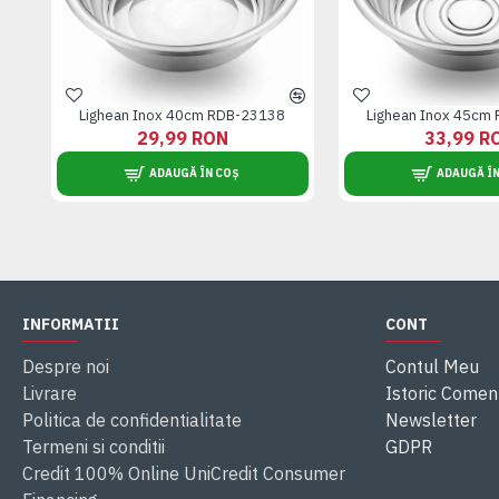
Lighean Inox 40cm RDB-23138
Lighean Inox 45cm
29,99 RON
33,99 R
ADAUGĂ ÎN COȘ
ADAUGĂ ÎN
INFORMATII
CONT
Despre noi
Contul Meu
Livrare
Istoric Comen
Politica de confidentialitate
Newsletter
Termeni si conditii
GDPR
Credit 100% Online UniCredit Consumer