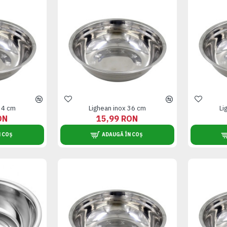
34 cm
Lighean inox 36 cm
Li
ON
15,99 RON
 COȘ
ADAUGĂ ÎN COȘ