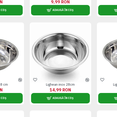
ON
9,99 RON
 COȘ
ADAUGĂ ÎN COȘ
28 cm
Lighean inox 28cm
Li
ON
14,99 RON
 COȘ
ADAUGĂ ÎN COȘ