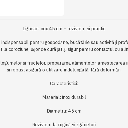
Lighean inox 45 cm – rezistent și practic
ndispensabil pentru gospodărie, bucătărie sau activități profes
t la coroziune, ușor de curățat și sigur pentru contactul cu ali
legumelor și fructelor, prepararea alimentelor, amestecarea in
și robust asigură o utilizare îndelungată, fără deformări.
Caracteristici:
Material: inox durabil
Diametru: 45 cm
Rezistent la rugină și zgârieturi