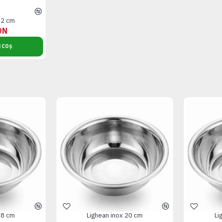
32 cm
ON
 COȘ
18 cm
Lighean inox 20 cm
Li