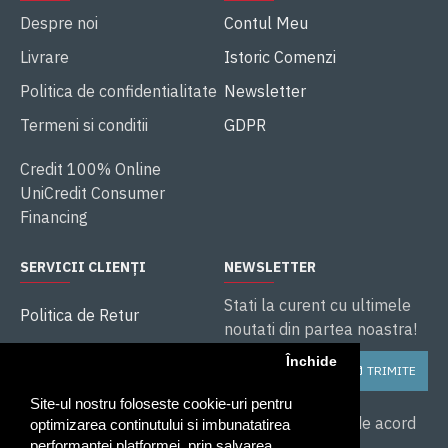
Despre noi
Contul Meu
Livrare
Istoric Comenzi
Politica de confidentialitate
Newsletter
Termeni si conditii
GDPR
Credit 100% Online
UniCredit Consumer
Financing
SERVICII CLIENȚI
NEWSLETTER
Stati la curent cu ultimele
Politica de Retur
noutati din partea noastra!
ANPC
Închide
TRIMITE
Soluționarea litigiilor
Site-ul nostru foloseste cookie-uri pentru
Service și Garanție
Am citit și sunt de acord
optimizarea continutului si imbunatatirea
cu
performantei platformei, prin salvarea