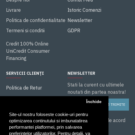
Livrare
Istoric Comenzi
Politica de confidentialitate
Newsletter
Termeni si conditii
GDPR
Credit 100% Online
UniCredit Consumer
Financing
SERVICII CLIENȚI
NEWSLETTER
Stati la curent cu ultimele
Politica de Retur
noutati din partea noastra!
ANPC
Închide
TRIMITE
Soluționarea litigiilor
Site-ul nostru foloseste cookie-uri pentru
Service și Garanție
Am citit și sunt de acord
optimizarea continutului si imbunatatirea
cu
performantei platformei, prin salvarea
preferintelor utilizatorilor. Pentru detalii, va
Politica de