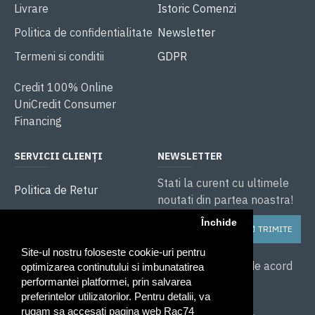
Livrare
Istoric Comenzi
Politica de confidentialitate
Newsletter
Termeni si conditii
GDPR
Credit 100% Online
UniCredit Consumer
Financing
SERVICII CLIENȚI
NEWSLETTER
Stati la curent cu ultimele
Politica de Retur
noutati din partea noastra!
ANPC
Închide
TRIMITE
Soluționarea litigiilor
Site-ul nostru foloseste cookie-uri pentru
Service și Garanție
Am citit și sunt de acord
optimizarea continutului si imbunatatirea
cu
performantei platformei, prin salvarea
preferintelor utilizatorilor. Pentru detalii, va
Politica de
rugam sa accesati pagina web Rac74