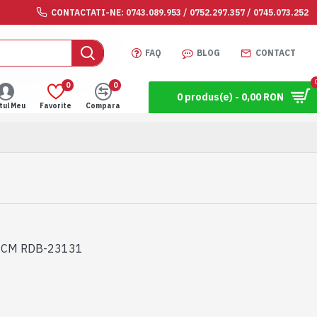
CONTACTATI-NE: 0743.089.953 / 0752.297.357 / 0745.073.252
FAQ
BLOG
CONTACT
0
0
0 produs(e) - 0,00 RON
tul Meu
Favorite
Compara
6CM RDB-23131