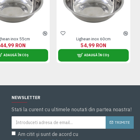
ghean inox 55cm
Lighean inox 60cm
44,99 RON
54,99 RON
ADAUGĂ ÎN COȘ
ADAUGĂ ÎN COȘ
NEWSLETTER
Stati la curent cu ultimele noutati din partea noastra!
TRIMITE
Am citit și sunt de acord cu