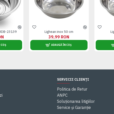
 RDB-23139
Lighean inox 50 cm
Li
ON
39,99 RON
 COȘ
ADAUGĂ ÎN COȘ
SERVICII CLIENȚI
Politica de Retur
zi
ANPC
Soluționarea litigiilor
Service și Garanție