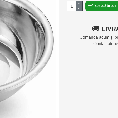
ADAUGĂ ÎN COȘ
🚚
LIVR
Comandă acum și pri
Contactati-n