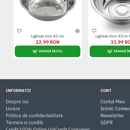
Lighean inox 45 cm
Lighean Inox 45cm
22,99 RON
33,99 R
ADAUGĂ ÎN COȘ
ADAUGĂ ÎN
INFORMATII
CONT
Despre noi
Contul Meu
Livrare
Istoric Comen
Politica de confidentialitate
Newsletter
Termeni si conditii
GDPR
Credit 100% Online UniCredit Consumer