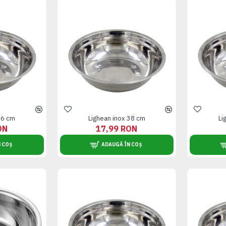
36 cm
Lighean inox 38 cm
Li
ON
17,99 RON
 COȘ
ADAUGĂ ÎN COȘ