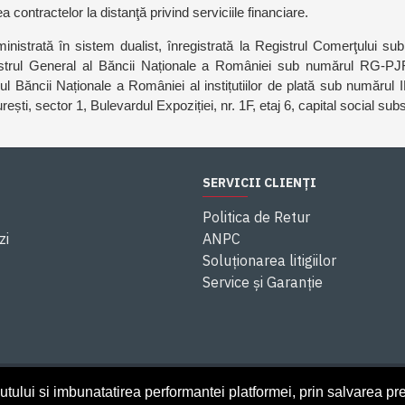
contractelor la distanţă privind serviciile financiare.
ministrată în sistem dualist, înregistrată la Registrul Comerţului
rul General al Băncii Naționale a României sub numărul RG-PJR-
ncii Naționale a României al instițutiilor de plată sub numărul IP
ti, sector 1, Bulevardul Expoziției, nr. 1F, etaj 6, capital social sub
SERVICII CLIENȚI
Politica de Retur
zi
ANPC
Soluționarea litigiilor
Service și Garanție
utului si imbunatatirea performantei platformei, prin salvarea pre