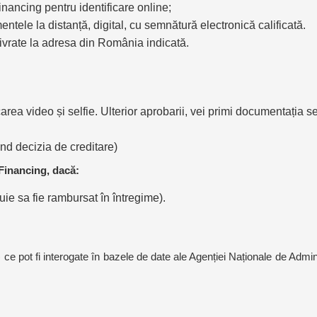
nancing pentru identificare online;
ele la distanță, digital, cu semnătură electronică calificată.
i livrate la adresa din România indicată.
carea video și selfie. Ulterior aprobarii, vei primi documentația 
ind decizia de creditare)
Financing, dacă:
buie sa fie rambursat în întregime).
rii) ce pot fi interogate în bazele de date ale Agenției Naționale de Ad