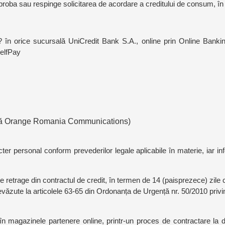
 aproba sau respinge solicitarea de acordare a creditului de consum, în
 în orice sucursală UniCredit Bank S.A., online prin Online Banki
SelfPay
fixă Orange Romania Communications)
personal conform prevederilor legale aplicabile în materie, iar infor
a te retrage din contractul de credit, în termen de 14 (paisprezece) zile
văzute la articolele 63-65 din Ordonanța de Urgență nr. 50/2010 privin
în magazinele partenere online, printr-un proces de contractare la d