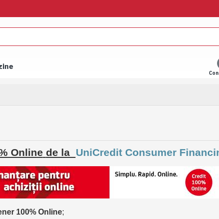
zine
Con
0% Online
de la
UniCredit Consumer Financi
tener 100% Online
;