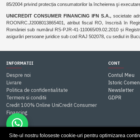
85/2004 privind protecția consumatorilor la încheierea şi executarea 
UNICREDIT CONSUMER FINANCING IFN S.A.,
societate ad
ROONRC.J2008013865401, atribut fiscal RO, înscrisă în Regist
României sub numărul RS-PJR-41-110065/09.02.2010 și Registrul Bă
asigurări persoane juridice sub cod RAJ 502078, cu sediul in Bucureș
INFORMATII
CONT
Despre noi
Contul Meu
Livrare
Istoric Comen
Politica de confidentialitate
Newsletter
Termeni si conditii
GDPR
Credit 100% Online UniCredit Consumer
Financing
Site-ul nostru foloseste cookie-uri pentru optimizarea contin