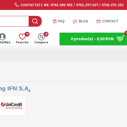
CONTACTATI-NE: 0743.089.953 / 0752.297.357 / 0745.073.252
FAQ
BLOG
CONTACT
0
0
0 produs(e) - 0,00 RON
tul Meu
Favorite
Compara
ng IFN S.A
.