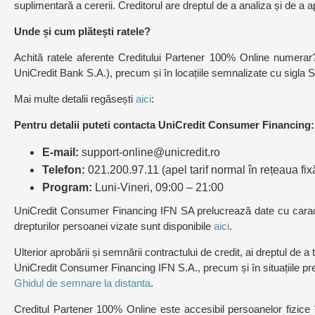
suplimentară a cererii. Creditorul are dreptul de a analiza și de a
Unde și cum plătești ratele?
Achită ratele aferente Creditului Partener 100% Online numerar?
UniCredit Bank S.A.), precum și în locațiile semnalizate cu sigla 
Mai multe detalii regăsești
aici
:
Pentru detalii puteti contacta UniCredit Consumer Financing:
E-mail:
support-online@unicredit.ro
Telefon:
021.200.97.11 (apel tarif normal în rețeaua 
Program:
Luni-Vineri, 09:00 – 21:00
UniCredit Consumer Financing IFN SA prelucrează date cu caracter 
drepturilor persoanei vizate sunt disponibile
aici
.
Ulterior aprobării și semnării contractului de credit, ai dreptul de 
UniCredit Consumer Financing IFN S.A., precum și în situațiile pre
Ghidul de semnare la distanta
.
Creditul Partener 100% Online este accesibil persoanelor fizice 