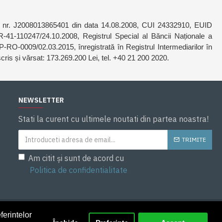
 sub nr. J2008013865401 din data 14.08.2008, CUI 24332910, EUID
41-110247/24.10.2008, Registrul Special al Băncii Naționale a
-RO-0009/02.03.2015, înregistrată în Registrul Intermediarilor în
scris și vărsat: 173.269.200 Lei, tel. +40 21 200 2020.
NEWSLETTER
Stati la curent cu ultimele noutati din partea noastra!
TRIMITE
Am citit și sunt de acord cu
Politica de confidentialitate
ferintelor