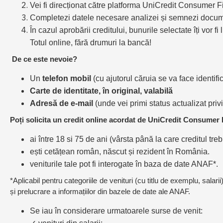
Vei fi direcționat către platforma UniCredit Consumer Fi
Completezi datele necesare analizei și semnezi document
În cazul aprobării creditului, bunurile selectate îți vor f
Totul online, fără drumuri la bancă!
De ce este nevoie?
Un
telefon mobil
(cu ajutorul căruia se va face identifi
Carte de identitate, în original, valabilă
Adresă de e-mail
(unde vei primi status actualizat priv
Poți solicita un credit online acordat de UniCredit Consumer 
ai între 18 si 75 de ani (vârsta până la care creditul tre
ești cetățean român, născut și rezident în România.
veniturile tale pot fi interogate în baza de date ANAF*.
*Aplicabil pentru categoriile de venituri (cu titlu de exemplu, sala
și prelucrare a informațiilor din bazele de date ale ANAF.
Se iau în considerare urmatoarele surse de venit: