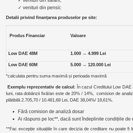
✓
venituri din salarii;
✓
venituri din pensii;
Detalii privind finanțarea produselor pe site:
Produs Financiar
Valoare
Low DAE 48M
1.000 → 4.999 Lei
Low DAE 60M
5.000 → 120.000 Lei
*calculata pentru suma maximă și perioada maximă
Exemplu reprezentativ de calcul:
În cazul Creditului Low DAE 48
luni, rata dobânzii fixă/an este de 20% / 14%, comision de analiză
plătibilă 2.705,70 / 10.481,68 Lei, DAE 38,04%/ 18,61%.
Fără comision de analiză dosar
Ai răspuns pe loc**, dacă sunt îndeplinite condițiile de 
**Fac excepție situațiile în care decizia de creditare nu poate 