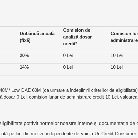
Comision de
Dobândă anuală
Comision lu
analiză dosar
(fixă)
administrare
credit*
20%
0 Lei
10 Lei
14%
0 Lei
10 Lei
M/ Low DAE 60M (ca urmare a îndeplinirii criteriilor de eligibilitate) 
 dosar 0 Lei, comision lunar de administrare credit 10 Lei, valoarea 
eligibilitate potrivit normelor noastre interne și documentația de 
fi luată pe loc din motive independente de voința UniCredit Consumer 